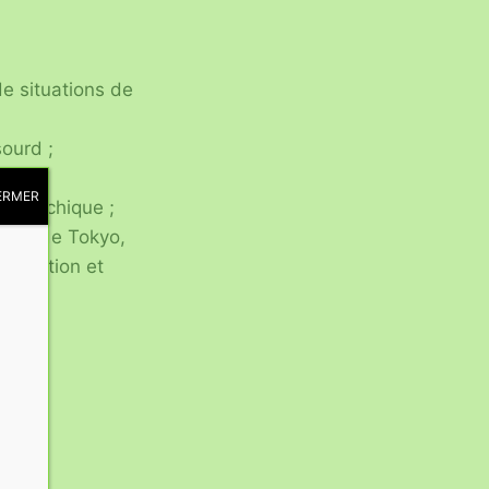
de situations de
ourd ;
ERMER
u psychique ;
lais de Tokyo,
 narration et
es et