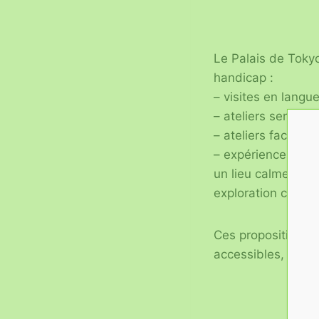
Le Palais de Tokyo
handicap :
– visites en langu
– ateliers sensorie
– ateliers faciles
– expériences imm
un lieu calme dédi
exploration créativ
Ces propositions a
accessibles, où ch