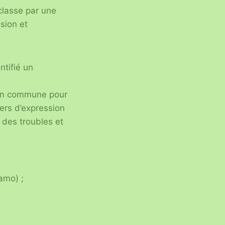
classe par une
sion et
ntifié un
xion commune pour
iers d’expression
des troubles et
Hamo) ;