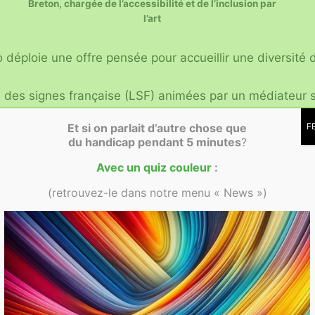
Breton, chargée de l’accessibilité et de l’inclusion par
l’art
 déploie une offre pensée pour accueillir une diversité 
e des signes française (LSF) animées par un médiateur s
ls et tactiles pour les personnes déficientes visuelles ;
Et si on parlait d’autre chose que
F
 adaptés aux personnes présentant un handicap mental o
du handicap
pendant 5 minutes
?
ersives au Hamo, l’espace de médiation culturelle du Pa
Avec un quiz couleur
:
é à la médiation inclusive, mêlant toucher, lumière, son,
e.
(retrouvez-le dans notre menu « News »)
ssurent des conditions de visite respectueuses, sensibl
acun peut découvrir l’art à son propre rythme.