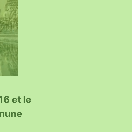
6 et le
mmune