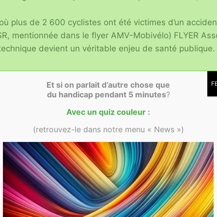
ù plus de 2 600 cyclistes ont été victimes d’un accident
R, mentionnée dans le flyer AMV-Mobivélo) FLYER Asso
 technique devient un véritable enjeu de santé publique.
Et si on parlait d’autre chose que
F
du handicap
pendant 5 minutes
?
Avec un quiz couleur
:
(retrouvez-le dans notre menu « News »)