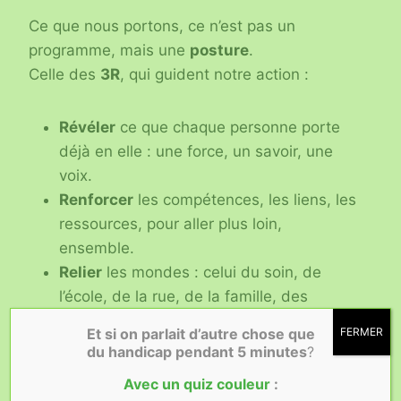
Ce que nous portons, ce n’est pas un
programme, mais une
posture
.
Celle des
3R
, qui guident notre action :
Révéler
ce que chaque personne porte
déjà en elle : une force, un savoir, une
voix.
Renforcer
les compétences, les liens, les
ressources, pour aller plus loin,
ensemble.
Relier
les mondes : celui du soin, de
l’école, de la rue, de la famille, des
institutions pour faire émerger un tissu
Et si on parlait d’autre chose que
FERMER
solidaire.
du handicap
pendant 5 minutes
?
Avec un quiz couleur
:
Dans nos Oasis, nous