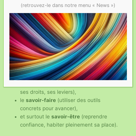
(retrouvez-le dans notre menu « News »)
encourageons
l’autonomie choisie
, pas
l’autonomie imposée.
Nous voulons que chaque personne puisse
faire de son parcours
son propre chef-
d’œuvre
, et non simplement suivre un
protocole défini par d’autres.
Cela passe par
la transmission des savoirs
:
le
savoir
(comprendre son état de santé,
ses droits, ses leviers),
le
savoir-faire
(utiliser des outils
concrets pour avancer),
et surtout le
savoir-être
(reprendre
confiance, habiter pleinement sa place).