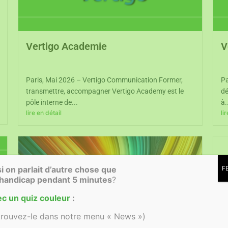
Vertigo Academie
V
Paris, Mai 2026 – Vertigo Communication Former,
Pa
transmettre, accompagner Vertigo Academy est le
dé
pôle interne de...
à.
lire en détail
li
si on parlait d’autre chose que
F
 handicap
pendant 5 minutes
?
c un quiz couleur
:
trouvez-le dans notre menu « News »)