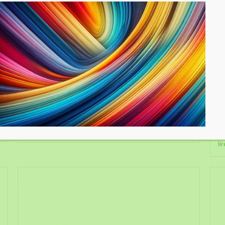
Quiz : découvrez votre couleur
Q
:
d
Découvrir sa couleur dominante pour mieux
l
comprendre sa manière d’aimer, d’agir, de traverser
les épreuves et...
Pa
lire en détail
Ha
li