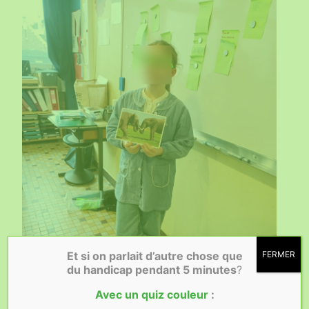
Et si on parlait d’autre chose que
FERMER
du handicap
pendant 5 minutes
?
Avec un quiz couleur
: