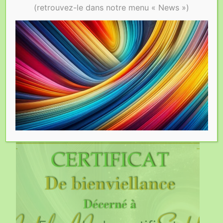
(retrouvez-le dans notre menu « News »)
ATELIER
En Novembre 2024, un beau moment vécu
par l’équipe pédagogique et les deux classes
de CM2 ( de Mme LAUNAY & Madame De
PONTIS) . Ci-dessus plusieurs ateliers.