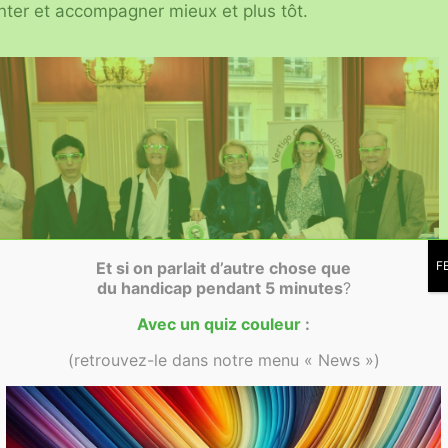
enter et accompagner mieux et plus tôt.
Et si on parlait d’autre chose que
F
du handicap
pendant 5 minutes
?
Avec un quiz couleur
:
(retrouvez-le dans notre menu « News »)
Aux couleurs de Vertigo Com’ Handicap une partie de la Société
des membres de la Légion d’honneur du XVIe arrondissement