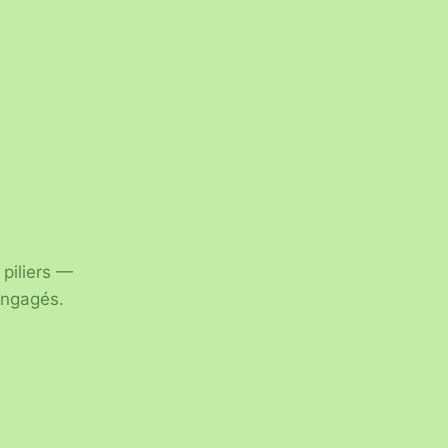
 piliers —
engagés.