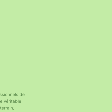
essionnels de
e véritable
errain,