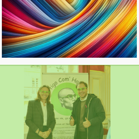
ble du programme ci-joint :
https://mairie16.paris.fr/pa
nerationnelle-de-prevention-en-sante-32328