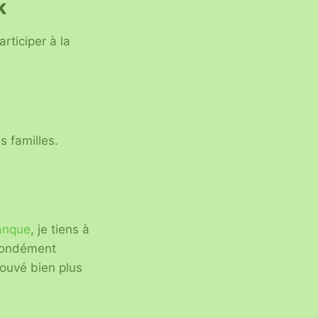
k
articiper à la
s familles.
anque
, je tiens à
ofondément
rouvé bien plus