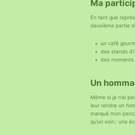
Ma partici
En tant que représe
deuxième partie de 
un café gour
des stands d’
des moments d’
Un hommage
Même si je n’ai pas
leur rendre un ho
marqué mon parcour
qu’un soin : une é