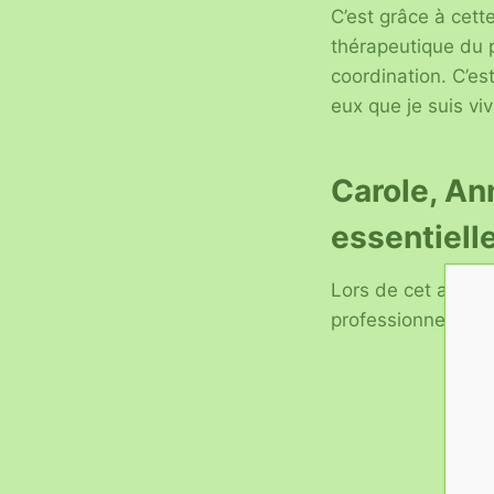
C’est grâce à cett
thérapeutique du p
coordination. C’est
eux que je suis viv
Carole, An
essentiell
Lors de cet après-m
professionnelles es