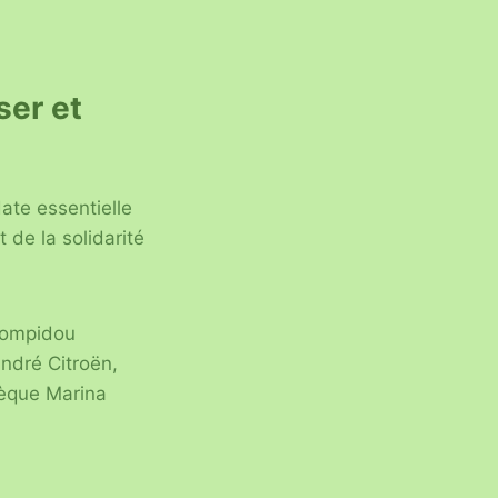
ser et
date essentielle
t de la solidarité
 Pompidou
ndré Citroën,
thèque Marina