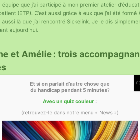
e équipe que j’ai participé à mon premier atelier d’éducat
atient (ETP). C’est aussi grâce à eux que j’ai été formé à
 aussi là que j’ai rencontré Sickelink. Je le dis simplemen
ant aujourd’hui.
ne et Amélie : trois accompagnan
es
idi à l’hôpital, j’ai eu la joie de saluer et d’échanger ave
Et si on parlait d’autre chose que
F
du handicap
pendant 5 minutes
?
sentielles :
Avec un quiz couleur
:
(retrouvez-le dans notre menu « News »)