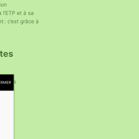
ion
 l’ETP et à sa
t : c’est grâce à
tes
c trois
ERMER